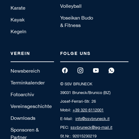
Volleyball
Karate
Yoseikan Budo
Kayak
& Fitness
Kegeln
VEREIN
FOLGE UNS
Newsbereich
Terminkalender
© SSV BRUNECK
39031 Bruneck/Brunico (BZ)
Fotoarchiv
Josef-Ferrari-Str. 26
Vereinsgeschichte
Mobil:
+39 320 6112001
Downloads
E-Mail:
info@ssvbruneck.it
PEC:
ssvbruneck@leg-mail.it
Sponsoren &
St.Nr.: 92015230219
Partner