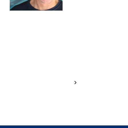
Hannah
Greta
Brugger
Haselrieder
1 / 24