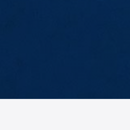
AM
No items found.