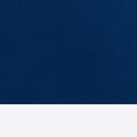
EB
BH