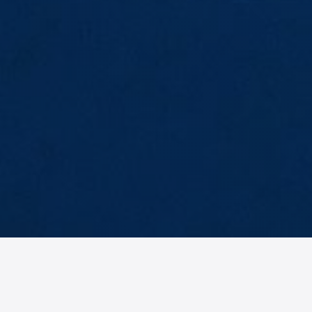
AM
No items found.