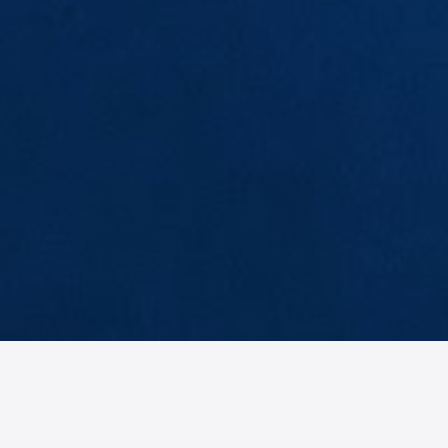
EB
BH