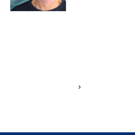
Hannah
Greta
Brugger
Haselrieder
1 / 24