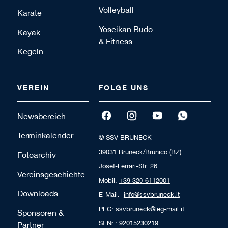
Volleyball
Karate
Yoseikan Budo
Kayak
& Fitness
Kegeln
VEREIN
FOLGE UNS
Newsbereich
Terminkalender
© SSV BRUNECK
39031 Bruneck/Brunico (BZ)
Fotoarchiv
Josef-Ferrari-Str. 26
Vereinsgeschichte
Mobil:
+39 320 6112001
Downloads
E-Mail:
info@ssvbruneck.it
PEC:
ssvbruneck@leg-mail.it
Sponsoren &
St.Nr.: 92015230219
Partner