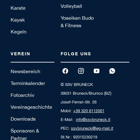
Volleyball
Karate
Yoseikan Budo
Kayak
& Fitness
Kegeln
VEREIN
FOLGE UNS
Newsbereich
Terminkalender
© SSV BRUNECK
39031 Bruneck/Brunico (BZ)
Fotoarchiv
Josef-Ferrari-Str. 26
Vereinsgeschichte
Mobil:
+39 320 6112001
Downloads
E-Mail:
info@ssvbruneck.it
PEC:
ssvbruneck@leg-mail.it
Sponsoren &
St.Nr.: 92015230219
Partner