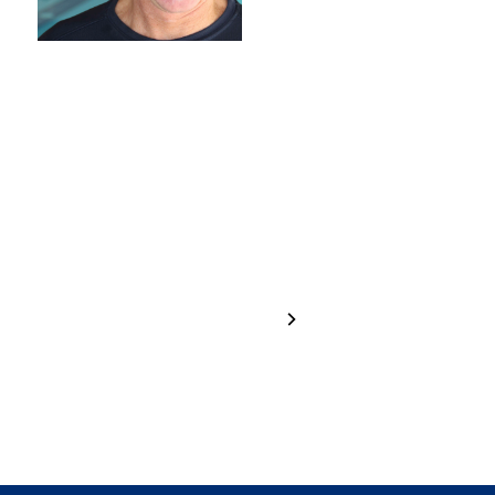
Hannah
Greta
Brugger
Haselrieder
1 / 24