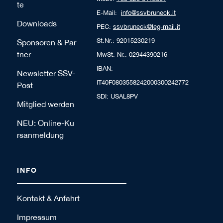
te
E-Mail:
info@ssvbruneck.it
Downloads
PEC:
ssvbruneck@leg-mail.it
St.Nr.: 92015230219
Sponsoren & Par
tner
MwSt. Nr.: 02944390216
IBAN:
Newsletter SSV-
IT40F0803558242000300242772
Post
SDI: USAL8PV
Mitglied werden
NEU: Online-Ku
rsanmeldung
INFO
Kontakt & Anfahrt
Impressum