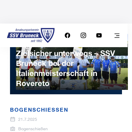
Zielsicher unterwegs – SSV
Bruneck bei der
Italienmeisterschaft in
Rovereto
BOGENSCHIESSEN
21.7.2025
Bogenschießen