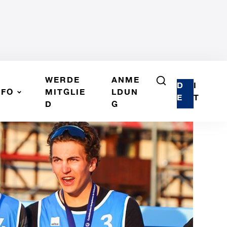
WERDE
ANME
D
I
NFO
MITGLIE
LDUN
E
T
D
G