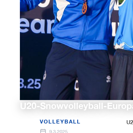
U20-Snowvolleyball-Europam
VOLLEYBALL
U2
9.3.2025