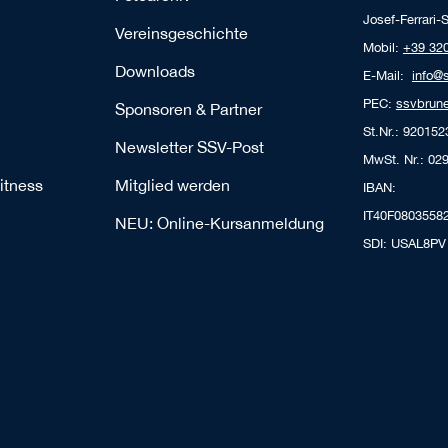
Josef-Ferrari-S
Vereinsgeschichte
Mobil:
+39 32
Downloads
E-Mail:
info@
PEC:
ssvbrune
Sponsoren & Partner
St.Nr.: 92015
Newsletter SSV-Post
MwSt. Nr.: 02
itness
Mitglied werden
IBAN:
IT40F0803558
NEU: Online-Kursanmeldung
SDI: USAL8PV