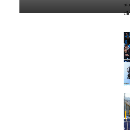
si
di