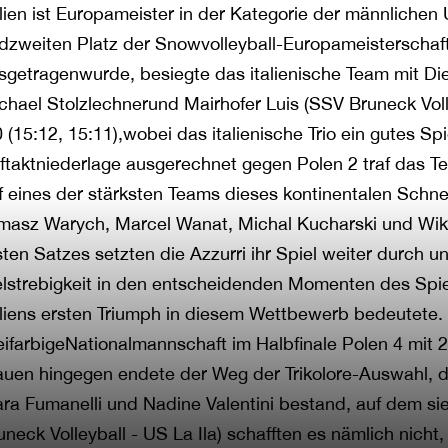
alien ist Europameister in der Kategorie der männlichen
dzweiten Platz der Snowvolleyball-Europameisterschaf
sgetragenwurde, besiegte das italienische Team mit Di
chael Stolzlechnerund Mairhofer Luis (SSV Bruneck Voll
0 (15:12, 15:11),wobei das italienische Trio ein gutes Sp
ftaktniederlage ausgerechnet gegen Polen 2 traf das 
f eines der stärksten Teams dieses kontinentalen Schn
masz Warych, Marcel Wanat, Michal Kucharski und Wi
sten Satzes setzten die Azzurri ihr Spiel weiter durch 
elstrebigkeit in den entscheidenden Momenten des Spi
aliens ersten Triumph in diesem Wettbewerb bedeutete. 
eifarbigeNationalmannschaft im Halbfinale Polen 4 mit 
auen hingegen endete der Weg der Trikolore-Auswahl, di
ra Fumanelli und Nadine Valentini bestand, auf dem sie
uneck Volleyball - US La Ila) schafften es nämlich nich