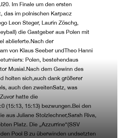
 U20. Im Finale um den ersten
t, das im polnischen Karpacz
ego Leon Steger, Laurin Zöschg,
eyball) die Gastgeber aus Polen mit
iel ablieferte.Nach der
Team von Klaus Seeber undTheo Hanni
eeturniers: Polen, bestehendaus
ktor Musial.Nach dem Gewinn des
und holten sich,auch dank größerer
els, auch den zweitenSatz, was
Zuvor hatte die
2:0 (15:13, 15:13) bezwungen.Bei den
e aus Juliane Stolzlechner,Sarah Riva,
bten Platz. Die „Azzurrine“(SSV
t, den Pool B zu überwinden undsetzten