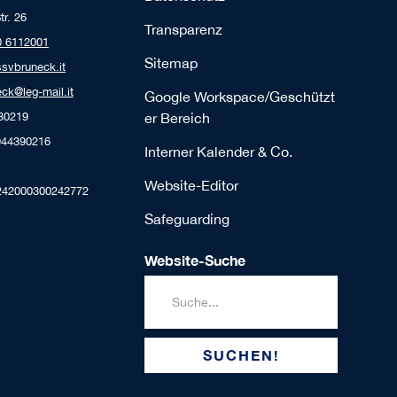
tr. 26
Transparenz
0 6112001
Sitemap
ssvbruneck.it
ck@leg-mail.it
Google Workspace/Geschützt
230219
er Bereich
944390216
Interner Kalender & Co.
Website-Editor
242000300242772
Safeguarding
Website-Suche