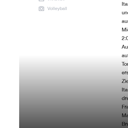
It
Volleyball
un
au
Mi
2:
Au
au
To
er
Zi
It
dr
Fr
Ma
Br