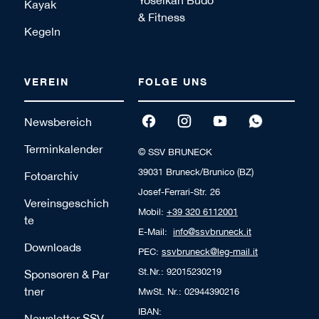
Kayak
& Fitness
Kegeln
VEREIN
FOLGE UNS
Newsbereich
Terminkalender
© SSV BRUNECK
39031 Bruneck/Brunico (BZ)
Fotoarchiv
Josef-Ferrari-Str. 26
Vereinsgeschich
Mobil:
+39 320 6112001
te
E-Mail:
info@ssvbruneck.it
Downloads
PEC:
ssvbruneck@leg-mail.it
St.Nr.: 92015230219
Sponsoren & Par
tner
MwSt. Nr.: 02944390216
IBAN:
Newsletter SSV-