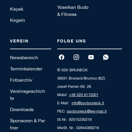
Yoseikan Budo
Kayak
& Fitness
Kegeln
VEREIN
FOLGE UNS
Newsbereich
Terminkalender
© SSV BRUNECK
39031 Bruneck/Brunico (BZ)
Fotoarchiv
Josef-Ferrari-Str. 26
Vereinsgeschich
Mobil:
+39 320 6112001
te
E-Mail:
info@ssvbruneck.it
Downloads
PEC:
ssvbruneck@leg-mail.it
St.Nr.: 92015230219
Sponsoren & Par
tner
MwSt. Nr.: 02944390216