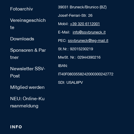
39031 Bruneck/Brunico (BZ)
Fotoarchiv
Josef-Ferrari-Str. 26
Vereinsgeschich
Mobil:
+39 320 6112001
te
E-Mail:
info@ssvbruneck.it
Downloads
PEC:
ssvbruneck@leg-mail.it
St.Nr.: 92015230219
Sponsoren & Par
tner
MwSt. Nr.: 02944390216
IBAN:
Newsletter SSV-
IT40F0803558242000300242772
Post
SDI: USAL8PV
Mitglied werden
NEU: Online-Ku
rsanmeldung
INFO