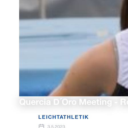
Quercia D´Oro Meeting - R
LEICHTATHLETIK
3.5.2023