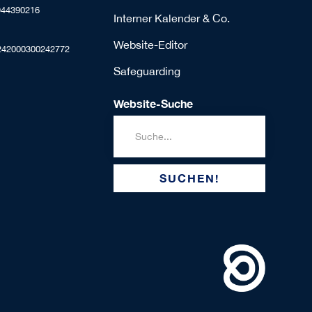
944390216
Interner Kalender & Co.
Website-Editor
242000300242772
Safeguarding
Website-Suche