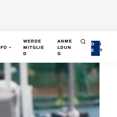
WERDE
ANME
D
I
NFO
MITGLIE
LDUN
E
T
D
G