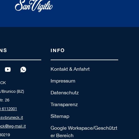
NS
INFO
Kontakt & Anfahrt
Impressum
ECK
/Brunico (BZ)
Datenschutz
tr. 26
Transparenz
0 6112001
Sitemap
ssvbruneck.it
ck@leg-mail.it
Google Workspace/Geschützt
230219
er Bereich