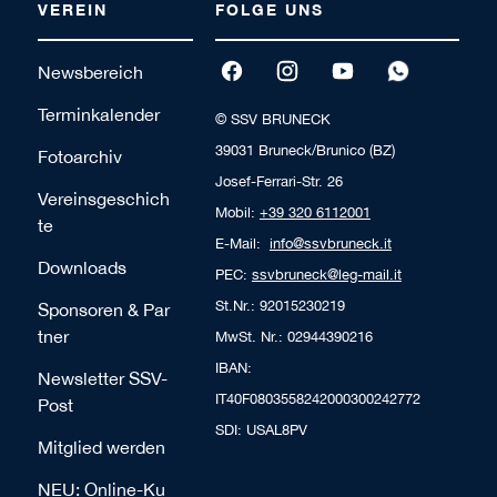
VEREIN
FOLGE UNS
Newsbereich
Terminkalender
© SSV BRUNECK
39031 Bruneck/Brunico (BZ)
Fotoarchiv
Josef-Ferrari-Str. 26
Vereinsgeschich
Mobil:
+39 320 6112001
te
E-Mail:
info@ssvbruneck.it
Downloads
PEC:
ssvbruneck@leg-mail.it
St.Nr.: 92015230219
Sponsoren & Par
tner
MwSt. Nr.: 02944390216
IBAN:
Newsletter SSV-
IT40F0803558242000300242772
Post
SDI: USAL8PV
Mitglied werden
NEU: Online-Ku