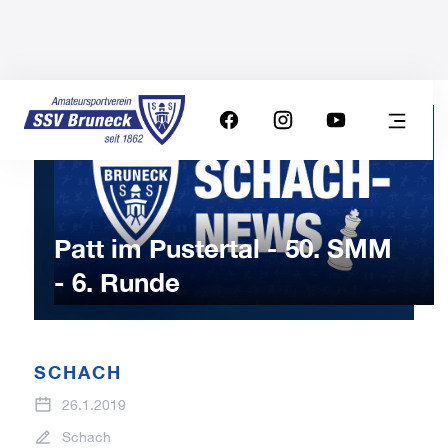
Patt im Pustertal - 50. SMM
- 6. Runde
SCHACH
26.1.2019
Schach