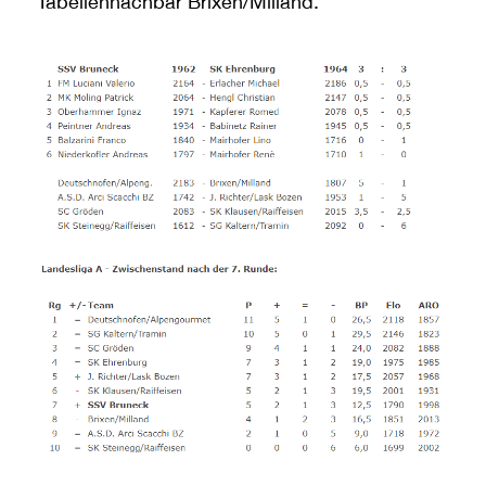
Tabellennachbar Brixen/Milland.