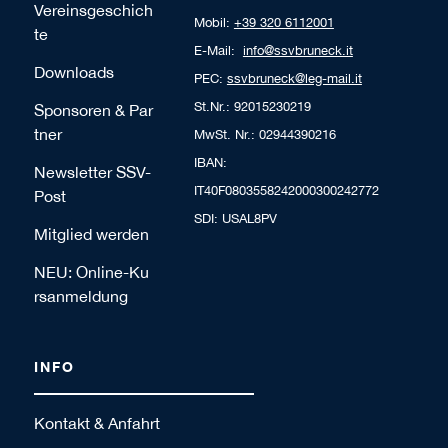
Vereinsgeschich
Mobil:
+39 320 6112001
te
E-Mail:
info@ssvbruneck.it
Downloads
PEC:
ssvbruneck@leg-mail.it
St.Nr.: 92015230219
Sponsoren & Par
tner
MwSt. Nr.: 02944390216
IBAN:
Newsletter SSV-
IT40F0803558242000300242772
Post
SDI: USAL8PV
Mitglied werden
NEU: Online-Ku
rsanmeldung
INFO
Kontakt & Anfahrt