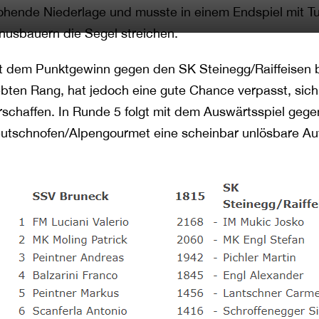
ohende Niederlage und musste in einem Endspiel mit Tu
nusbauern die Segel streichen.
t dem Punktgewinn gegen den SK Steinegg/Raiffeisen
ebten Rang, hat jedoch eine gute Chance verpasst, sic
rschaffen. In Runde 5 folgt mit dem Auswärtsspiel gege
utschnofen/Alpengourmet eine scheinbar unlösbare Au