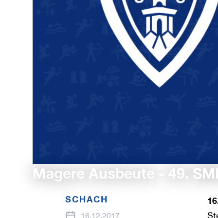
Magere Ausbeute - 49. SM
SCHACH
16
St
16.12.2017