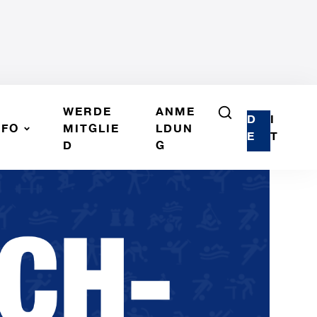
WERDE
ANME
D
I
NFO
MITGLIE
LDUN
E
T
D
G