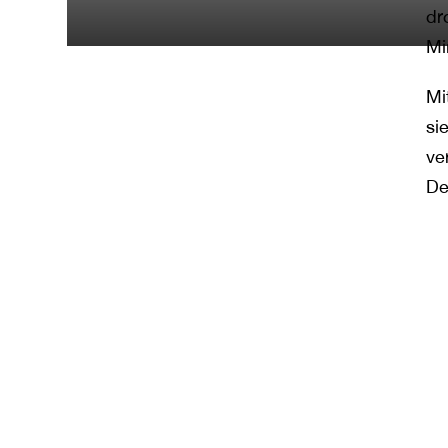
dr
Mi
Mi
si
ve
De