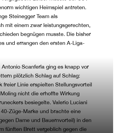
norm wichtigen Heimspiel antreten.
nge Steinegger Team als
h mit einem zwar leistungsgerechten,
schieden begnügen musste. Die bisher
es und errangen den ersten A-Liga-
 Antonio Scanferla ging es knapp vor
ttern plötzlich Schlag auf Schlag:
reier Linie erspielten Stellungsvorteil
Moling nicht die erhoffte Wirkung
uneckers besiegelte. Valerio Luciani
ie 40-Züge-Marke und brachte eine
n gegen Dame und Bauernvorteil) in den
 fünften Brett vergeblich gegen die