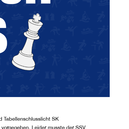
 Tabellenschlusslicht SK
e vorgegeben. Leider musste der SSV