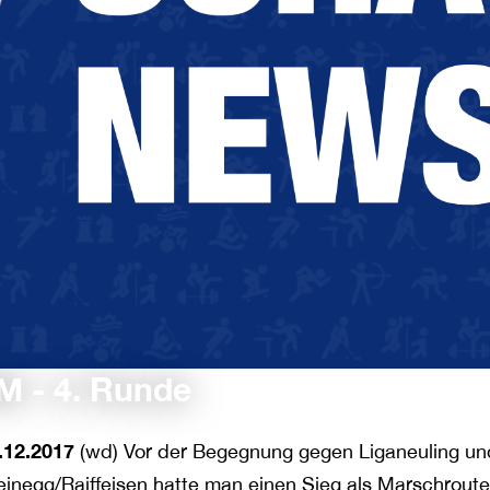
M - 4. Runde
.12.2017
(wd) Vor der Begegnung gegen Liganeuling und
einegg/Raiffeisen hatte man einen Sieg als Marschrout