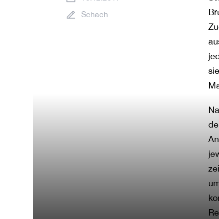
Br
Schach
Zu
au
je
si
Ma
Na
de
An
je
ze
um
ko
Re