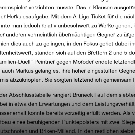
ammspieler verzichten musste. Das in Klausen ausgetra
ner Herkulesaufgabe. Mit dem A-Liga-Ticket für die näch
nnte man jedoch relativ unbeschwert zu Werke gehen, i
er anderen vermeintlich übermächtigen Gegner zu ärg
hien dies auch zu gelingen, in den Fokus geriet dabei i
ltenheitswert, standen sich auf den Brettern 2 und 5 
amilien-Duell“ Peintner gegen Moroder endete letztend
s auch Markus gelang es, ihre höher eingestuften Gegne
mis abzuknöpfen. Sie sorgten letztendlich gemeinsam 
 der Abschlusstabelle rangiert Bruneck I auf dem siebte
bei in etwa den Erwartungen und dem Leistungsverhältn
assenerhalt konnte bereits vorzeitig erfüllt werden. Als
fbau eines beruhigenden Punktepolsters mit zwei Sieg
utschnofen und Brixen-Milland. In den restlichen sie