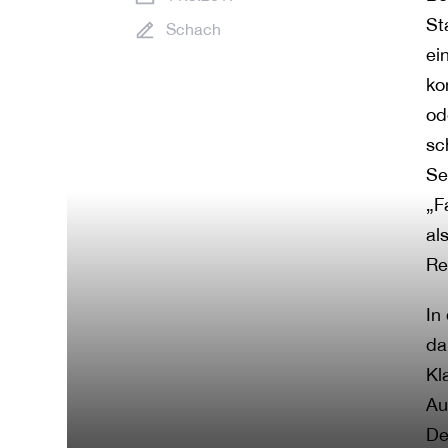
St
Schach
ei
ko
od
sc
Se
„F
al
Re
In
da
Kl
Au
De