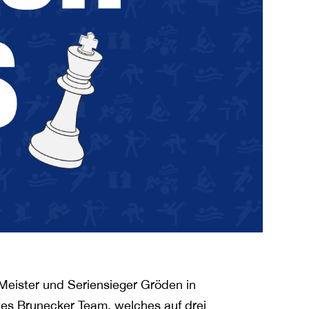
Meister und Seriensieger Gröden in
es Brunecker Team, welches auf drei