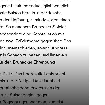
gene Finalrundenduell glich wahrlich
ste Saison bereits in der Tasche
n der Hoffnung, zumindest den einen
ern. So manchem Brunecker Spieler
nsbesondere eine Konstellation mit
doch zwei Brüderpaare gegenüber: Das
lich unentschieden, sowohl Andreas
r in Schach zu halten und ihnen ein
für den Brunecker Ehrenpunkt.
n Platz. Das Endresultat entspricht
is in der A-Liga. Das Hauptziel
 vorentscheidend erwies sich der
en zu Saisonbeginn gegen
ben Begegnungen war man, zumeist