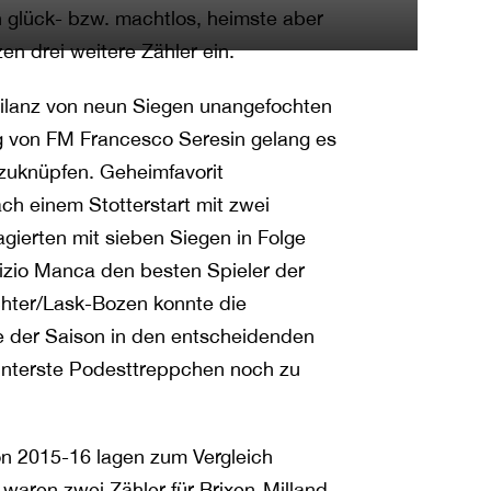
 glück- bzw. machtlos, heimste aber
n drei weitere Zähler ein.
Bilanz von neun Siegen unangefochten
ung von FM Francesco Seresin gelang es
zuknüpfen. Geheimfavorit
ch einem Stotterstart mit zwei
gierten mit sieben Siegen in Folge
rizio Manca den besten Spieler der
chter/Lask-Bozen konnte die
e der Saison in den entscheidenden
unterste Podesttreppchen noch zu
son 2015-16 lagen zum Vergleich
 waren zwei Zähler für Brixen-Milland