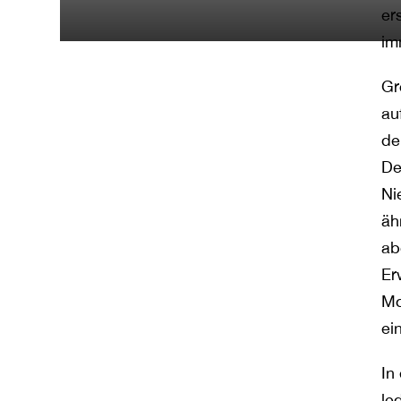
er
im
Gr
au
de
De
Ni
äh
ab
Er
Mo
ei
In
le