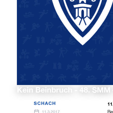
Kein Beinbruch - 48. SMM 
SCHACH
11
Be
11.3.2017