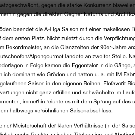
satzgeschwächt, gegen die starke Konkurrenz bisweilen
merhin gegen die direkten Gegner Naturns und Arci Boze
öden beendet die A-Liga Saison mit einer makellosen 
f dem ersten Platz. Nicht zuletzt durch die Verpflicht
m Rekordmeister, an die Glanzzeiten der 90er-Jahre an
utschnofen/Alpengourmet landete an zweiter Stelle. Na
ederlagen in Folge kamen die Eggentaler in die Gänge, a
nlich dominant wie Gröden und hatten u. a. mit IM Fab
gelaufenen Saison in den eigenen Reihen. Elofavorit Ri
wartungen nicht ganz erfüllen und schwächelte im Lauf
menten, immerhin reichte es mit dem Sprung auf das 
nem halbwegs versöhnlichen Saisonabschluss.
 einer Meisterschaft der klaren Verhältnisse (in der Sai
diglich sechs Punkte zwischen Titelgewinn und Abstieg)