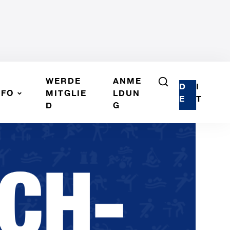
WERDE
ANME
D
I
NFO
MITGLIE
LDUN
E
T
D
G