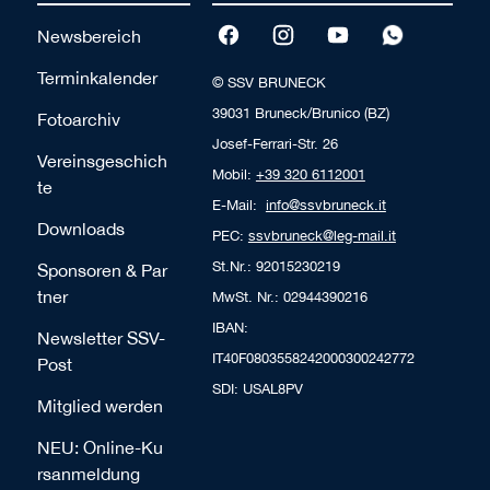
Newsbereich
Terminkalender
© SSV BRUNECK
39031 Bruneck/Brunico (BZ)
Fotoarchiv
Josef-Ferrari-Str. 26
Vereinsgeschich
Mobil:
+39 320 6112001
te
E-Mail:
info@ssvbruneck.it
Downloads
PEC:
ssvbruneck@leg-mail.it
St.Nr.: 92015230219
Sponsoren & Par
tner
MwSt. Nr.: 02944390216
IBAN:
Newsletter SSV-
IT40F0803558242000300242772
Post
SDI: USAL8PV
Mitglied werden
NEU: Online-Ku
rsanmeldung