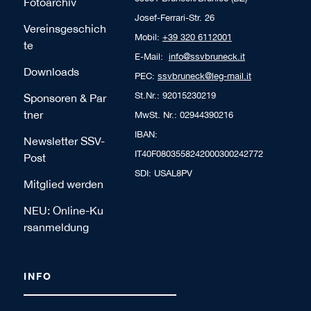
Fotoarchiv
Josef-Ferrari-Str. 26
Vereinsgeschich
Mobil:
+39 320 6112001
te
E-Mail:
info@ssvbruneck.it
Downloads
PEC:
ssvbruneck@leg-mail.it
St.Nr.: 92015230219
Sponsoren & Par
tner
MwSt. Nr.: 02944390216
IBAN:
Newsletter SSV-
IT40F0803558242000300242772
Post
SDI: USAL8PV
Mitglied werden
NEU: Online-Ku
rsanmeldung
INFO