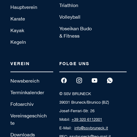
Triathlon
Hauptverein
Volleyball
Karate
Yoseikan Budo
Kayak
& Fitness
Kegeln
VEREIN
FOLGE UNS
Newsbereich
Terminkalender
© SSV BRUNECK
39031 Bruneck/Brunico (BZ)
Fotoarchiv
Josef-Ferrari-Str. 26
Vereinsgeschich
Mobil:
+39 320 6112001
te
E-Mail:
info@ssvbruneck.it
Downloads
PEC:
ssvbruneck@leg-mail.it