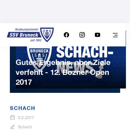
Gutes Ergebnis, aber Ziele
verfehlt - 12. Bozner Open
2017
SCHACH
5.2.2017
Schach