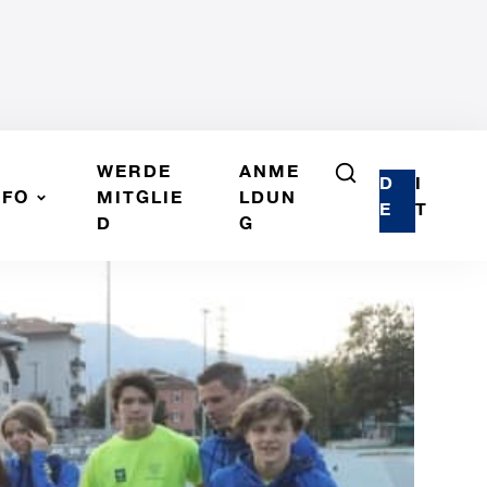
WERDE
ANME
D
I
NFO
MITGLIE
LDUN
E
T
D
G