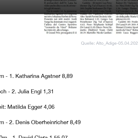
Quelle: Alto_Adige-05.04.20
m - 1. Katharina Agstner 8,89
ch - 2. Julia Engl 1,31
it: Matilda Egger 4,06
m - 2. Denis Oberheinricher 8,49
0m - 1. David Clara 1.55,07