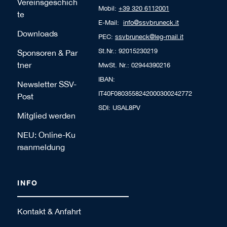
Vereinsgeschich
Mobil:
+39 320 6112001
te
E-Mail:
info@ssvbruneck.it
Downloads
PEC:
ssvbruneck@leg-mail.it
St.Nr.: 92015230219
Sponsoren & Par
tner
MwSt. Nr.: 02944390216
IBAN:
Newsletter SSV-
IT40F0803558242000300242772
Post
SDI: USAL8PV
Mitglied werden
NEU: Online-Ku
rsanmeldung
INFO
Kontakt & Anfahrt