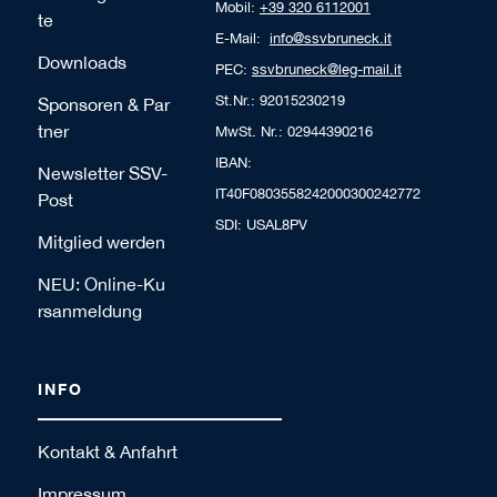
Mobil:
+39 320 6112001
te
E-Mail:
info@ssvbruneck.it
Downloads
PEC:
ssvbruneck@leg-mail.it
St.Nr.: 92015230219
Sponsoren & Par
tner
MwSt. Nr.: 02944390216
IBAN:
Newsletter SSV-
IT40F0803558242000300242772
Post
SDI: USAL8PV
Mitglied werden
NEU: Online-Ku
rsanmeldung
INFO
Kontakt & Anfahrt
Impressum