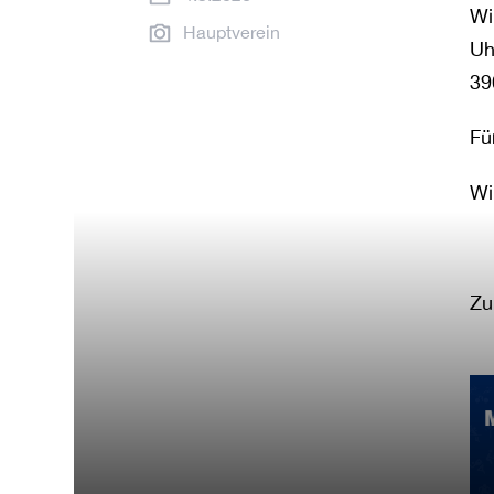
Wi
Hauptverein
Uh
39
Fü
Wi
Zu