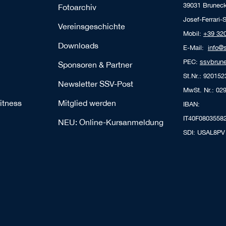
39031 Bruneck
Fotoarchiv
Josef-Ferrari-S
Vereinsgeschichte
Mobil:
+39 32
Downloads
E-Mail:
info@
PEC:
ssvbrune
Sponsoren & Partner
St.Nr.: 92015
Newsletter SSV-Post
MwSt. Nr.: 02
itness
Mitglied werden
IBAN:
IT40F0803558
NEU: Online-Kursanmeldung
SDI: USAL8PV