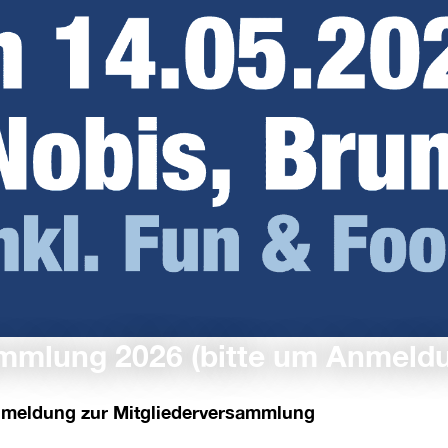
ammlung 2026 (bitte um Anmeld
meldung zur Mitgliederversammlung