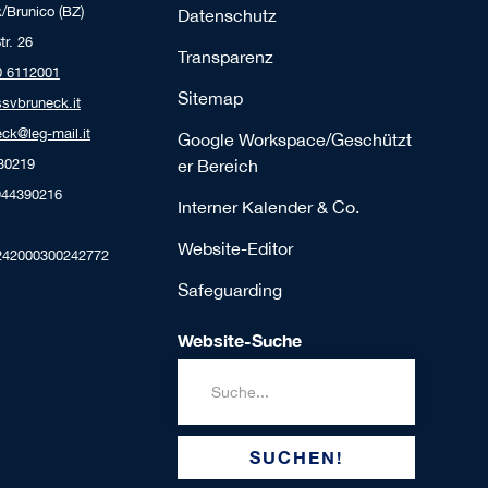
/Brunico (BZ)
Datenschutz
tr. 26
Transparenz
0 6112001
Sitemap
ssvbruneck.it
ck@leg-mail.it
Google Workspace/Geschützt
230219
er Bereich
944390216
Interner Kalender & Co.
Website-Editor
242000300242772
Safeguarding
Website-Suche