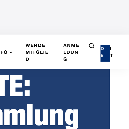
WERDE
ANME
D
I
NFO
MITGLIE
LDUN
E
T
D
G