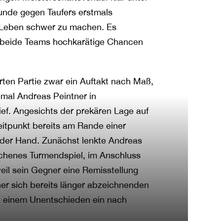
Runde gegen Taufers erstmals
s Leben schwer zu machen. Es
m beide Teams hochkarätige Chancen
hrten Partie zwar ein Auftakt nach Maß,
mal Andreas Peintner in
lief. Angesichts der prekären Lage auf
eitpunkt bereits am Rande einer
 der Hand. Zunächst lenkte Andreas
lichenes Turmendspiel, im Anschluss
eil sein Gegner eine Remisstellung
er sich bereits länger abzeichnenden
it einem Unentschieden ein nach