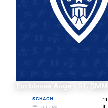
Ein blaues Auge - 51. SMM
SCHACH
11
II
11.1.2020