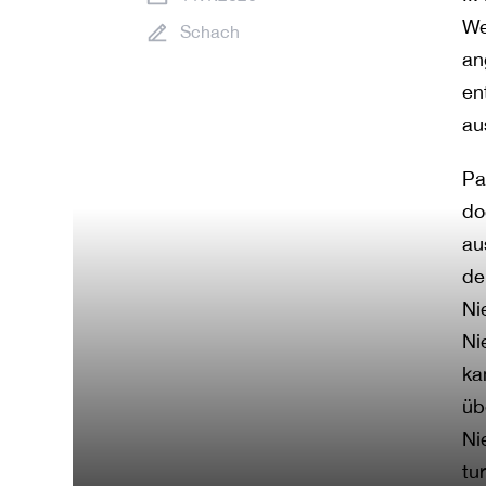
We
Schach
an
en
au
Pa
do
au
de
Ni
Ni
ka
üb
Ni
tu