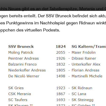
chts Neues gibt es an der Tabellenspitze, Merania und 
egen bereits enteilt. Der SSV Bruneck befindet sich aktu
nes Punktgewinns im Nachholspiel gegen Ridnaun winkt
eppchen des virtuellen Podests.