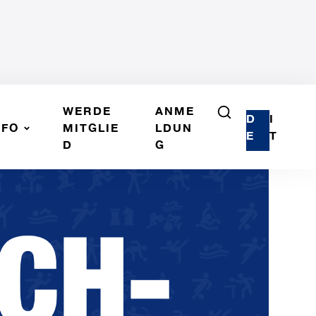
WERDE
ANME
D
I
NFO
MITGLIE
LDUN
E
T
D
G