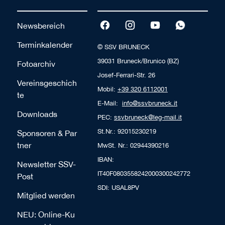
Newsbereich
Terminkalender
© SSV BRUNECK
39031 Bruneck/Brunico (BZ)
Fotoarchiv
Josef-Ferrari-Str. 26
Vereinsgeschich
Mobil:
+39 320 6112001
te
E-Mail:
info@ssvbruneck.it
Downloads
PEC:
ssvbruneck@leg-mail.it
St.Nr.: 92015230219
Sponsoren & Par
tner
MwSt. Nr.: 02944390216
IBAN:
Newsletter SSV-
IT40F0803558242000300242772
Post
SDI: USAL8PV
Mitglied werden
NEU: Online-Ku