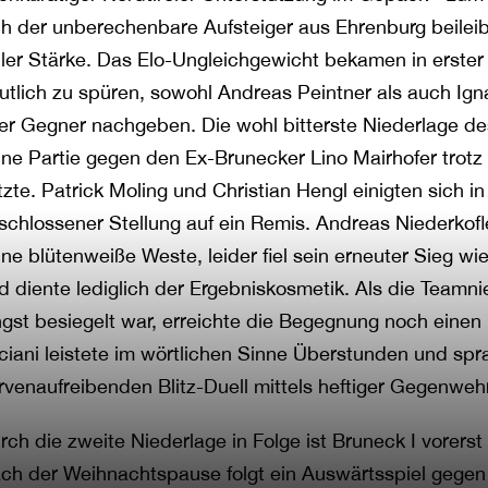
ch der unberechenbare Aufsteiger aus Ehrenburg beileib
ller Stärke. Das Elo-Ungleichgewicht bekamen in erster 
utlich zu spüren, sowohl Andreas Peintner als auch 
rer Gegner nachgeben. Die wohl bitterste Niederlage des
ine Partie gegen den Ex-Brunecker Lino Mairhofer trotz
tzte. Patrick Moling und Christian Hengl einigten sich in 
schlossener Stellung auf ein Remis. Andreas Niederkofle
ine blütenweiße Weste, leider fiel sein erneuter Sieg wi
d diente lediglich der Ergebniskosmetik. Als die Teamni
ngst besiegelt war, erreichte die Begegnung noch einen
ciani leistete im wörtlichen Sinne Überstunden und spra
rvenaufreibenden Blitz-Duell mittels heftiger Gegenweh
rch die zweite Niederlage in Folge ist Bruneck I vorerst 
ch der Weihnachtspause folgt ein Auswärtsspiel gegen 