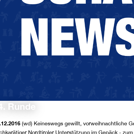
4. Runde
.12.2016
(wd) Keineswegs gewillt, vorweihnachtliche Ge
chkarätiger Nordtiroler Unterstützung im Gepäck - zum