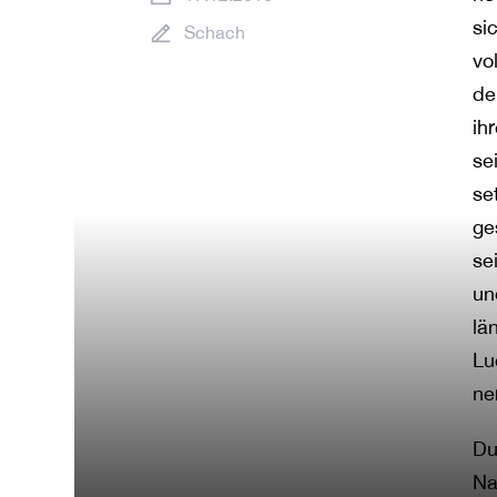
si
Schach
vo
de
ih
se
se
ge
se
un
lä
Lu
ne
Du
Na