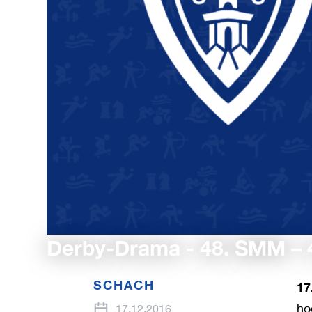
Derby-Drama - 48. SMM – 
SCHACH
17
ho
17.12.2016