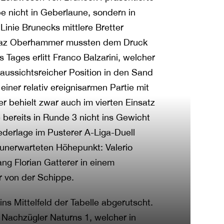
e nicht in Geberlaune, sondern in
Linie Brunecks mittlere Bretter
Ignaz Oberhammer mussten dem Druck
 Tages erlitt Franco Balzarini, welcher
 aussichtsreicher Position in den Sand
einer relativ ereignisarmen Partie mit
r behielt zwar auch im vierten Einsatz
e bereits in Runde 3 nicht ins Gewicht
ederlage im Pusterer A-Liga-Duell
 unerwarteten Höhepunkt: Valerio
ng Florian Gatterer in einem
r von der Schippe.
ins Mittelfeld der Tabelle abgerutscht.
Nachzügler Naturns 1, welcher in