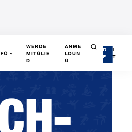
WERDE
ANME
D
I
NFO
MITGLIE
LDUN
E
T
D
G