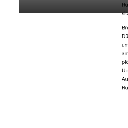
Ru
si
Br
Dü
un
am
pl
Üb
Au
Rü