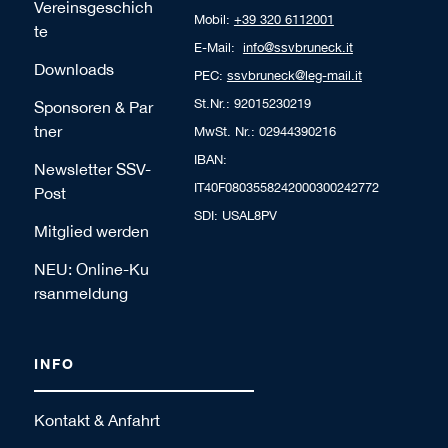
Vereinsgeschich
Mobil:
+39 320 6112001
te
E-Mail:
info@ssvbruneck.it
Downloads
PEC:
ssvbruneck@leg-mail.it
St.Nr.: 92015230219
Sponsoren & Par
tner
MwSt. Nr.: 02944390216
IBAN:
Newsletter SSV-
IT40F0803558242000300242772
Post
SDI: USAL8PV
Mitglied werden
NEU: Online-Ku
rsanmeldung
INFO
Kontakt & Anfahrt