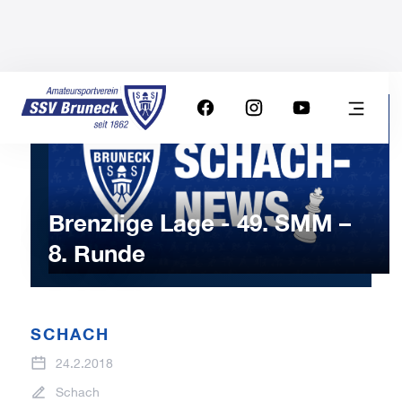
Brenzlige Lage - 49. SMM –
8. Runde
SCHACH
24.2.2018
Schach