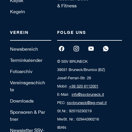
Kayak
& Fitness
Kegeln
VEREIN
FOLGE UNS
Newsbereich
Terminkalender
© SSV BRUNECK
39031 Bruneck/Brunico (BZ)
Fotoarchiv
Josef-Ferrari-Str. 26
Vereinsgeschich
Mobil:
+39 320 6112001
te
E-Mail:
info@ssvbruneck.it
Downloads
PEC:
ssvbruneck@leg-mail.it
St.Nr.: 92015230219
Sponsoren & Par
tner
MwSt. Nr.: 02944390216
IBAN:
Newsletter SSV-