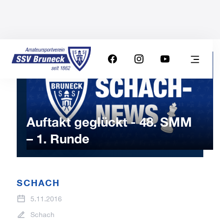
Auftakt geglückt - 48. SMM
– 1. Runde
SCHACH
5.11.2016
Schach