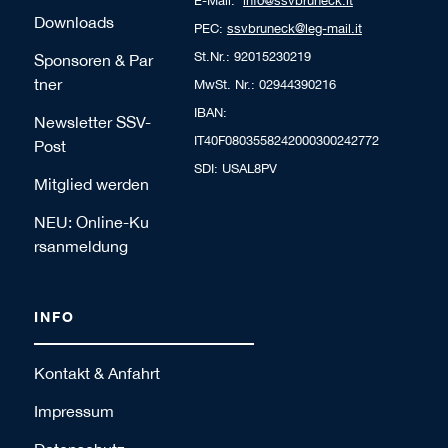
E-Mail:
info@ssvbruneck.it
Downloads
PEC:
ssvbruneck@leg-mail.it
St.Nr.: 92015230219
Sponsoren & Par
tner
MwSt. Nr.: 02944390216
IBAN:
Newsletter SSV-
IT40F0803558242000300242772
Post
SDI: USAL8PV
Mitglied werden
NEU: Online-Ku
rsanmeldung
INFO
Kontakt & Anfahrt
Impressum