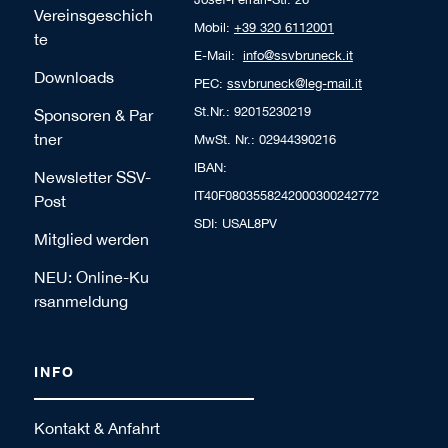
Vereinsgeschich
Mobil:
+39 320 6112001
te
E-Mail:
info@ssvbruneck.it
Downloads
PEC:
ssvbruneck@leg-mail.it
St.Nr.: 92015230219
Sponsoren & Par
tner
MwSt. Nr.: 02944390216
IBAN:
Newsletter SSV-
IT40F0803558242000300242772
Post
SDI: USAL8PV
Mitglied werden
NEU: Online-Ku
rsanmeldung
INFO
Kontakt & Anfahrt