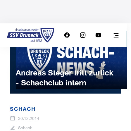
Andreas Steger tritt zurück
- Schachclub intern
SCHACH
30.12.2014
Schach