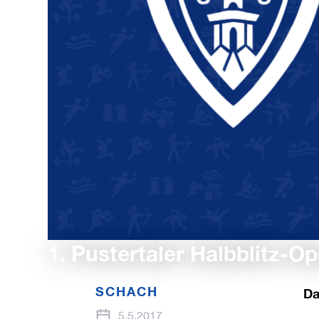
1. Pustertaler Halbblitz-
SCHACH
Da
5.5.2017