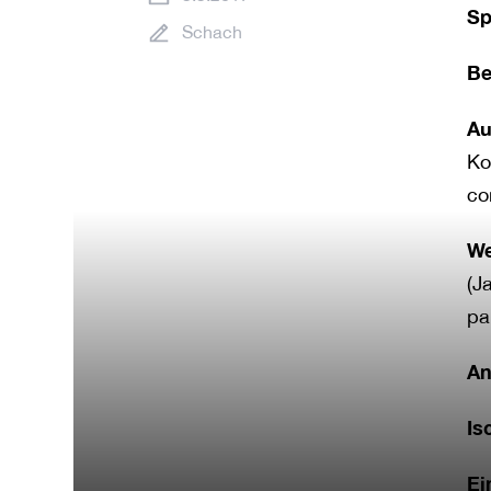
Sp
Schach
Be
Au
Ko
co
We
(J
pa
An
Is
Ei