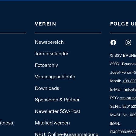
VEREIN
FOLGE U
Newsbereich
Terminkalender
© SSV BRUN
39031 Bruneck
Fotoarchiv
Josef-Ferrari-S
Vereinsgeschichte
Mobil:
+39 32
Downloads
E-Mail:
info@
PEC:
ssvbrune
Sponsoren & Partner
St.Nr.: 92015
Newsletter SSV-Post
MwSt. Nr.: 02
itness
Mitglied werden
IBAN:
IT40F0803558
NEU: Online-Kursanmeldung