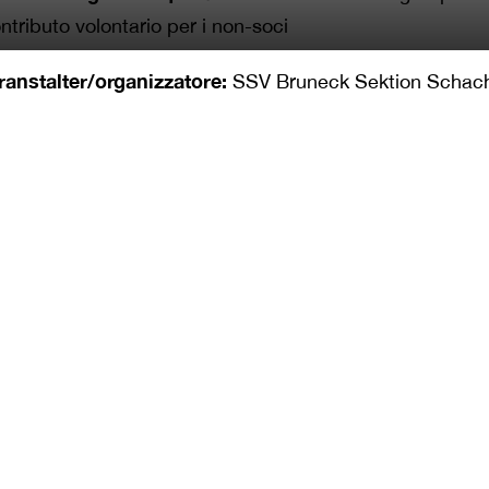
ntributo volontario per i non-soci
ranstalter/organizzatore:
SSV Bruneck Sektion Schac