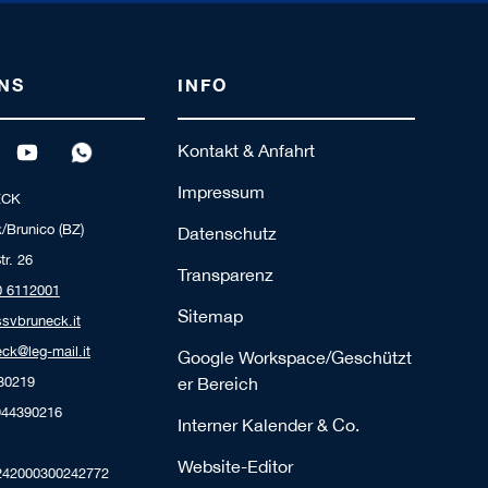
NS
INFO
Kontakt & Anfahrt
Impressum
ECK
/Brunico (BZ)
Datenschutz
tr. 26
Transparenz
0 6112001
Sitemap
ssvbruneck.it
ck@leg-mail.it
Google Workspace/Geschützt
230219
er Bereich
944390216
Interner Kalender & Co.
Website-Editor
242000300242772