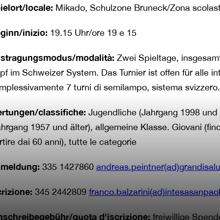
ielort/locale:
Mikado, Schulzone Bruneck/Zona scolast
ginn/inizio:
19.15 Uhr/ore 19 e 15
stragungsmodus/modalità:
Zwei Spieltage, insgesam
pf im Schweizer System. Das Turnier ist offen für alle in
mplessivamente 7 turni di semilampo, sistema svizzero. To
rtungen/classifiche:
Jugendliche (Jahrgang 1998 und 
ahrgang 1957 und älter), allgemeine Klasse. Giovani (fino
rtire dai 60 anni), tutte le categorie
meldung:
335 1427860
andreas.peintner(ad)grandisalumi
crizione:
345 2442809
franco.balzarini(ad)intesasanpa
nschreibegebühr/quota d'iscrizione:
freiwillige Spend