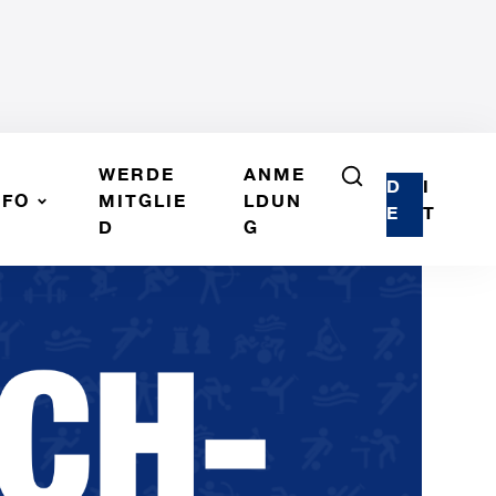
WERDE
ANME
D
I
NFO
MITGLIE
LDUN
E
T
D
G