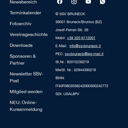
Newsbereich
Terminkalender
© SSV BRUNECK
39031 Bruneck/Brunico (BZ)
Fotoarchiv
Josef-Ferrari-Str. 26
Vereinsgeschichte
Mobil:
+39 320 6112001
Downloads
E-Mail:
info@ssvbruneck.it
PEC:
ssvbruneck@leg-mail.it
Sponsoren &
St.Nr.: 92015230219
Partner
MwSt. Nr.: 02944390216
Newsletter SSV-
IBAN:
Post
IT40F0803558242000300242772
Mitglied werden
SDI: USAL8PV
NEU: Online-
Kursanmeldung