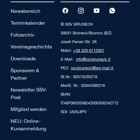
Newsbereich
Terminkalender
© SSV BRUNECK
39031 Bruneck/Brunico (BZ)
Fotoarchiv
Josef-Ferrari-Str. 26
Vereinsgeschichte
Mobil:
+39 320 6112001
Downloads
E-Mail:
info@ssvbruneck.it
PEC:
ssvbruneck@leg-mail.it
Sponsoren &
St.Nr.: 92015230219
Partner
MwSt. Nr.: 02944390216
Newsletter SSV-
IBAN:
Post
IT40F0803558242000300242772
Mitglied werden
SDI: USAL8PV
NEU: Online-
Kursanmeldung